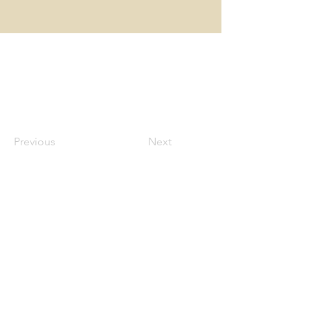
Previous
Next
Carr. Federal México-
Texcoco km. 49, Presidentes,
56370 Chicoloapan de Juárez,
Méx.
Tel.:
55-59-21-56-09